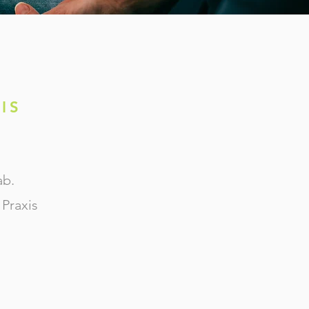
IS
ab.
Praxis