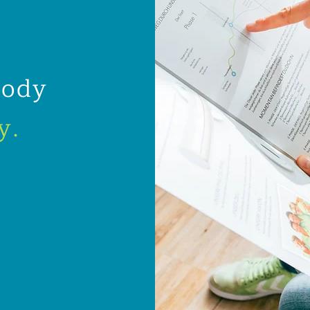
body
y.