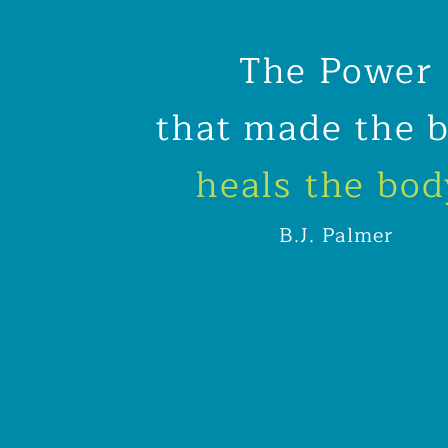
The Power
that made the 
heals the bod
B.J. Pa
lmer