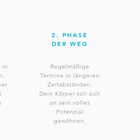
2. PHASE
DER WEG
 in
Regelmäßige
n.
Termine in längeren
per
Zeitabständen.
m
Dein Körper soll sich
u
an sein volles
Potenzial
gewöhnen.