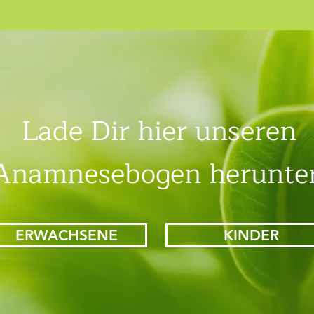
Lade Dir hier unseren
Anamnesebogen herunter
ERWACHSENE
KINDER